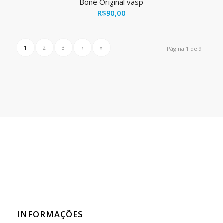
Boné Original vasp
R$
90,00
1
2
3
›
»
Página 1 de 9
INFORMAÇÕES