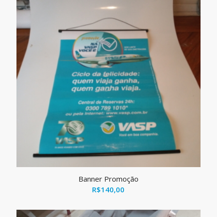
R$150,00.
R$140,00.
Banner Promoção
R$
140,00