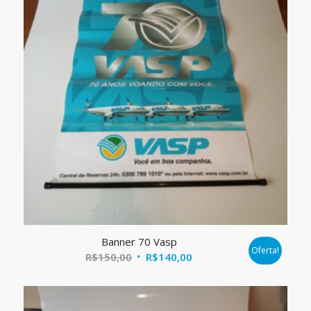
Banner 70 Vasp
Oferta!
O
O
R$
150,00
R$
140,00
preço
preço
original
atual
era:
é: