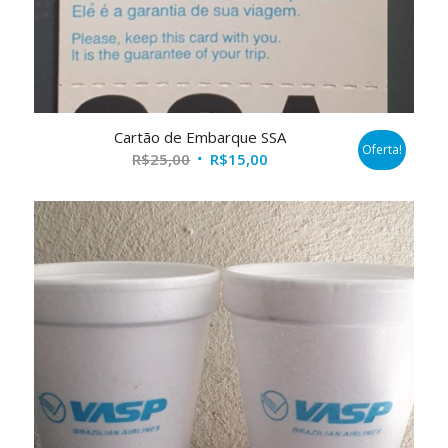
Cartão de Embarque SSA
Oferta!
O
O
R$
25,00
R$
15,00
preço
preço
original
atual
era:
é:
R$25,00.
R$15,00.