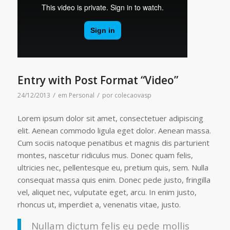
Entry with Post Format “Video”
/
/
24/12/2013
em
Personal
por
colecaovasp
Lorem ipsum dolor sit amet, consectetuer adipiscing
elit. Aenean commodo ligula eget dolor. Aenean massa.
Cum sociis natoque penatibus et magnis dis parturient
montes, nascetur ridiculus mus. Donec quam felis,
ultricies nec, pellentesque eu, pretium quis, sem. Nulla
consequat massa quis enim. Donec pede justo, fringilla
vel, aliquet nec, vulputate eget, arcu. In enim justo,
rhoncus ut, imperdiet a, venenatis vitae, justo.
Nullam dictum felis eu pede mollis