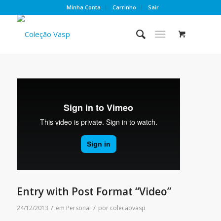
Minha Conta
Carrinho
Sair
Entry with Post Format “Video”
/
/
24/12/2013
em
Personal
por
colecaovasp