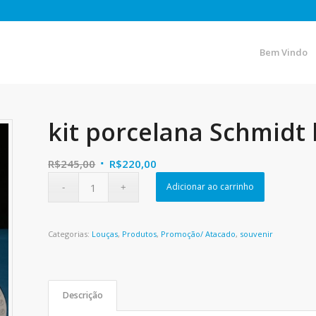
Bem Vindo
kit porcelana Schmidt
O
O
R$
245,00
R$
220,00
preço
preço
Adicionar ao carrinho
original
atual
era:
é:
R$245,00.
R$220,00.
Categorias:
Louças
,
Produtos
,
Promoção/ Atacado
,
souvenir
Descrição