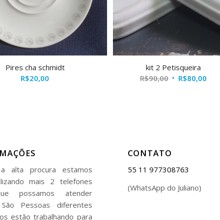
Pires cha schmidt
kit 2 Petisqueira
O
O
R$
20,00
R$
90,00
R$
80,00
preço
pre
original
atu
era:
é:
R$90,00.
R$8
RMAÇÕES
CONTATO
a alta procura estamos
55 11 977308763
ilizando mais 2 telefones
(WhatsApp do Juliano)
ue possamos atender
 São Pessoas diferentes
os estão trabalhando para