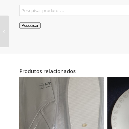
Pesquisar
Botton Na vasp vc e 10
Produtos relacionados