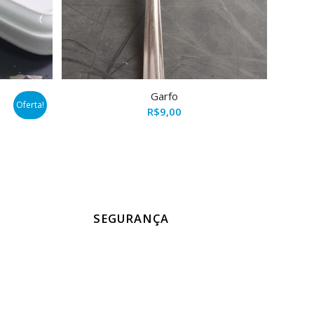
Garfo
Oferta!
R$
9,00
ço
al
0,00.
SEGURANÇA