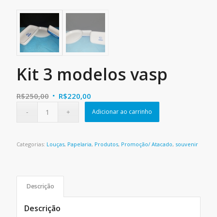
Kit 3 modelos vasp
O
O
R$
250,00
R$
220,00
preço
preço
Adicionar ao carrinho
original
atual
era:
é:
R$250,00.
R$220,00.
Categorias:
Louças
,
Papelaria
,
Produtos
,
Promoção/ Atacado
,
souvenir
Descrição
Descrição