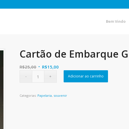
Bem Vindo
Cartão de Embarque G
O
O
R$
25,00
R$
15,00
preço
preço
Adicionar ao carrinho
original
atual
era:
é:
R$25,00.
R$15,00.
Categorias:
Papelaria
,
souvenir