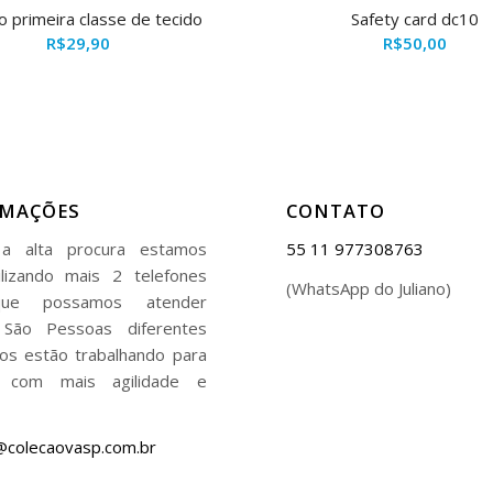
o primeira classe de tecido
Safety card dc10
R$
29,90
R$
50,00
RMAÇÕES
CONTATO
a alta procura estamos
55 11 977308763
ilizando mais 2 telefones
(WhatsApp do Juliano)
ue possamos atender
 São Pessoas diferentes
os estão trabalhando para
r com mais agilidade e
@colecaovasp.com.br