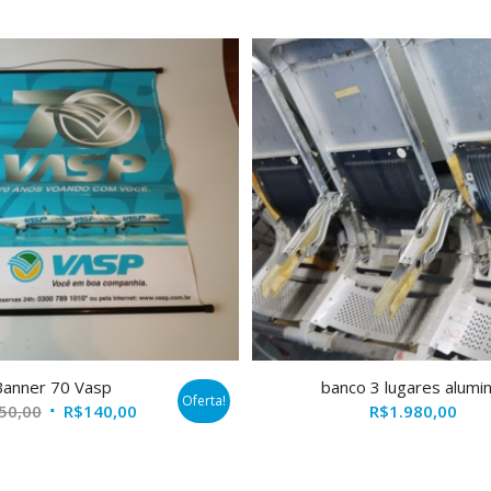
Banner 70 Vasp
banco 3 lugares alumin
Oferta!
O
O
50,00
R$
140,00
R$
1.980,00
preço
preço
original
atual
era:
é: